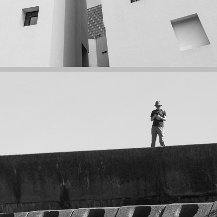
萬宜水庫東壩