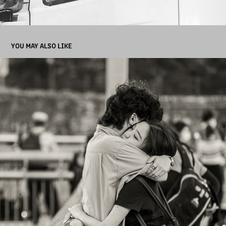
YOU MAY ALSO LIKE
港 ‧ 人 ‧ 情 1
2025