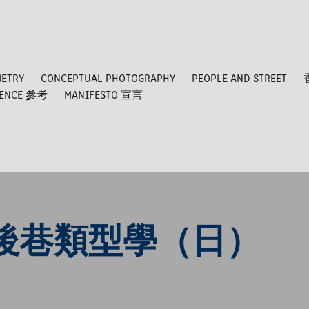
METRY
CONCEPTUAL PHOTOGRAPHY
PEOPLE AND STREET
RENCE 參考
MANIFESTO 宣言
港後巷類型學（日）