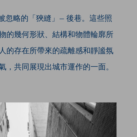
常被忽略的「狹縫」— 後巷。這些照
物的幾何形狀、結構和物體輪廓所
人的存在所帶來的疏離感和靜謐氛
氣，共同展現出城市運作的一面。