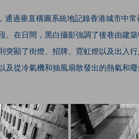
的方法，通過垂直構圖系統地記錄香港城市中
段。在日間，黑白攝影強調了後巷由建築
則突顯了街燈、招牌、霓虹燈以及出入行
以及從冷氣機和抽風扇散發出的熱氣和廢